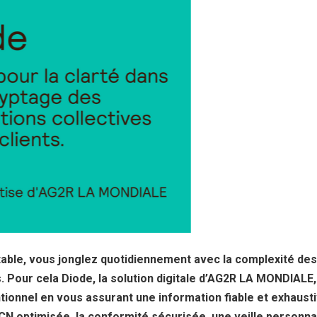
table, vous jonglez quotidiennement avec la complexité des
. Pour cela Diode, la solution digitale d’AG2R LA MONDIALE
ntionnel en vous assurant une information fiable et exhausti
N optimisée, la conformité sécurisée, une veille personna