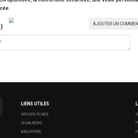
rcée.
AJOUTER UN COMMEN
0
)
LIENS UTILES
L
GROUPE FICADE
S
LEGALNEWS
P
BIBLIOVIGIE
D