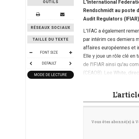
L'International Federati
OUTILS
Rendschmidt au poste d
Audit Regulators (IFIAR
RÉSEAUX SOCIAUX
L'IFAC a également remer
par intérim ces derniers 
TAILLE DU TEXTE
affaires européennes et i
FONT SIZE
Elle y joue un rôle clé en
DEFAULT
de l'IFIAR ainsi qu'au co
(CEAOB). Lee White, direct
MODE DE LECTURE
pour sa nomination. Son (..
L'artic
Vous êtes abonné(e) à V