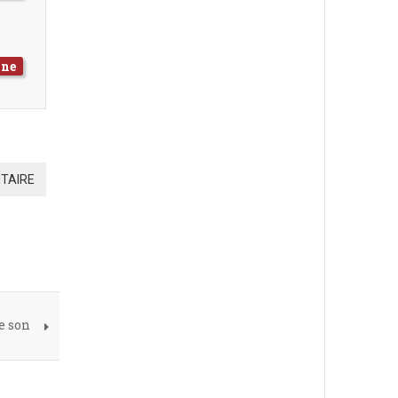
nne
TAIRE
e son