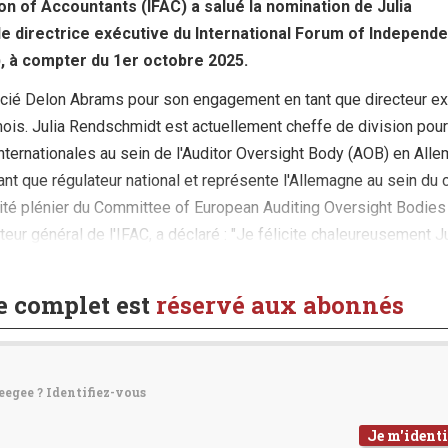
on of Accountants (IFAC) a salué la nomination de Julia
e directrice exécutive du International Forum of Independe
), à compter du 1er octobre 2025.
cié Delon Abrams pour son engagement en tant que directeur ex
mois. Julia Rendschmidt est actuellement cheffe de division pour
nternationales au sein de l'Auditor Oversight Body (AOB) en All
 tant que régulateur national et représente l'Allemagne au sein du 
mité plénier du Committee of European Auditing Oversight Bodies
eur général de l'IFAC, a déclaré : "Je félicite chaleureusement Ju
.)
le complet est
réservé aux abonnés
eegee ? Identifiez-vous
Je m'identi