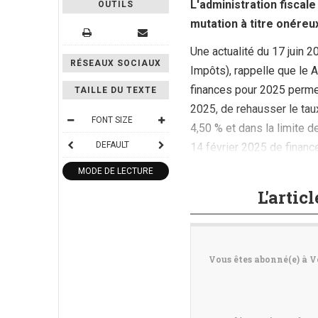
L'administration fiscale
OUTILS
mutation à titre onéreu
Une actualité du 17 juin 
RÉSEAUX SOCIAUX
Impôts), rappelle que le A
finances pour 2025 permet
TAILLE DU TEXTE
2025, de rehausser le tau
FONT SIZE
4,50 % et dans la limite de
DEFAULT
14 février 2025 de financ
D du CGI ne s’applique pas
MODE DE LECTURE
L'artic
Vous êtes abonné(e) à V