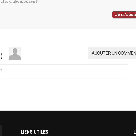
mules d'abonnement,
Je m'abo
AJOUTER UN COMMEN
0
)
LIENS UTILES
L