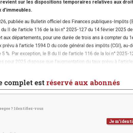
 revient sur les dispositions temporaires relatives aux droi
x d’immeubles.
2026, publiée au Bulletin officiel des Finances publiques-Impôts 
 du II de l’article 116 de la loi n° 2025-127 du 14 février 2025 de
 aux départements, pour une durée de trois ans à compter du 1e
x prévu à l’article 1594 D du code général des impôts (CGI), au-d
 5 %. Par exception, le B du II de l’article 116 de la loi n° 2025-
es pour 2025 dispose que l’augmentation du taux prévu à l’articl
 lorsque le bien constitue pour l’acquéreur une première (...)
le complet est
réservé aux abonnés
eegee ? Identifiez-vous
Je m'identi