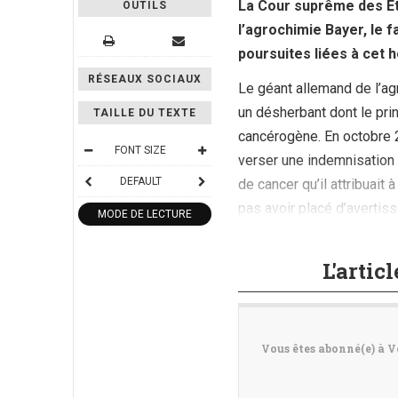
La Cour suprême des Et
OUTILS
l’agrochimie Bayer, le f
poursuites liées à cet 
RÉSEAUX SOCIAUX
Le géant allemand de l’ag
un désherbant dont le pri
TAILLE DU TEXTE
cancérogène. En octobre 
FONT SIZE
verser une indemnisation 
DEFAULT
de cancer qu’il attribuait 
pas avoir placé d’avertis
MODE DE LECTURE
de (...)
L'artic
Vous êtes abonné(e) à V