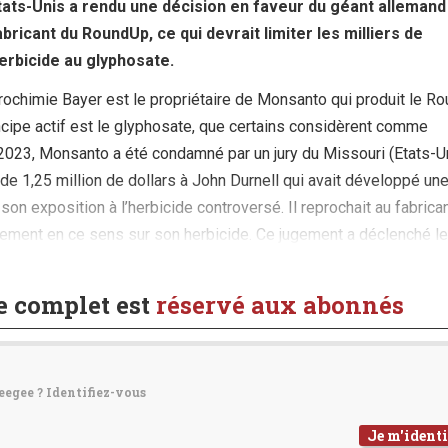
ats-Unis a rendu une décision en faveur du géant allemand
abricant du RoundUp, ce qui devrait limiter les milliers de
herbicide au glyphosate.
rochimie Bayer est le propriétaire de Monsanto qui produit le Ro
ncipe actif est le glyphosate, que certains considèrent comme
2023, Monsanto a été condamné par un jury du Missouri (Etats-Un
de 1,25 million de dollars à John Durnell qui avait développé un
à son exposition à l’herbicide controversé. Il reprochait au fabrica
sement en ce sens sur son herbicide. Ce jugement a déclenché l
le complet est
réservé aux abonnés
eegee ? Identifiez-vous
Je m'identi