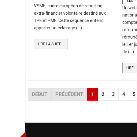
CARRIÈ
VSME, cadre européen de reporting
Un webi
extra-financier volontaire destiné aux
nationa
TPE et PME. Cette séquence entend
comptab
apporter un éclairage (...)
réforme
rémuné
LIRE LA SUITE...
le 1er 
de (...)
LIRE L
DÉBUT
PRÉCÉDENT
1
2
3
4
5