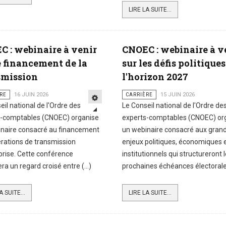
LIRE LA SUITE...
C : webinaire à venir
CNOEC : webinaire à v
e financement de la
sur les défis politiques
smission
l'horizon 2027
RE
16 JUIN 2026
CARRIÈRE
15 JUIN 2026
eil national de l'Ordre des
Le Conseil national de l'Ordre de
s-comptables (CNOEC) organise
experts-comptables (CNOEC) or
inaire consacré au financement
un webinaire consacré aux gran
rations de transmission
enjeux politiques, économiques 
prise. Cette conférence
institutionnels qui structureront 
ra un regard croisé entre (...)
prochaines échéances électorales 
A SUITE...
LIRE LA SUITE...