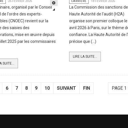
RE
26 FÉVRIER 2026
CARRIÈRE
18 FÉVRIER 2026
naire, organisé par le Conseil
La Commission des sanctions de
l de l'ordre des experts-
Haute Autorité de l'audit (H2A)
les (CNOEC) revient sur la
organise son premier colloque le
 des saisies des
avril 2026 à Paris, sur le thème d
rations, mise en œuvre depuis
confiance. La Haute Autorité de l
juillet 2025 par les commissaires
précise que (...)
LIRE LA SUITE...
A SUITE...
6
7
8
9
10
SUIVANT
FIN
PAGE 1