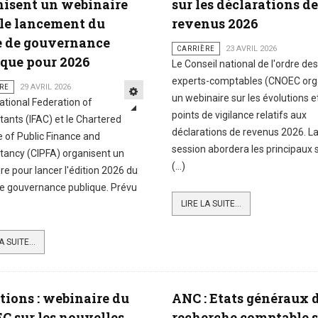
nisent un webinaire
sur les déclarations de
 le lancement du
revenus 2026
e de gouvernance
CARRIÈRE
23 AVRIL 2026
ique pour 2026
Le Conseil national de l'ordre des
experts-comptables (CNOEC org
RE
29 AVRIL 2026
un webinaire sur les évolutions e
national Federation of
points de vigilance relatifs aux
ants (IFAC) et le Chartered
déclarations de revenus 2026. L
te of Public Finance and
session abordera les principaux 
ancy (CIPFA) organisent un
(...)
re pour lancer l'édition 2026 du
e gouvernance publique. Prévu
LIRE LA SUITE...
A SUITE...
tions : webinaire du
ANC : Etats généraux d
C sur les nouvelles
recherche comptable 