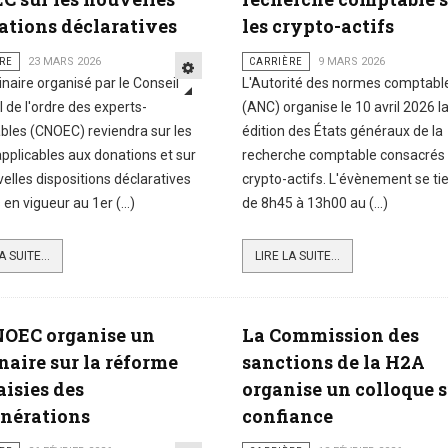
ations déclaratives
les crypto-actifs
RE
23 MARS 2026
CARRIÈRE
9 MARS 2026
naire organisé par le Conseil
L'Autorité des normes comptabl
l de l'ordre des experts-
(ANC) organise le 10 avril 2026 l
les (CNOEC) reviendra sur les
édition des États généraux de la
applicables aux donations et sur
recherche comptable consacrés
velles dispositions déclaratives
crypto-actifs. L'évènement se ti
en vigueur au 1er (...)
de 8h45 à 13h00 au (...)
A SUITE...
LIRE LA SUITE...
NOEC organise un
La Commission des
aire sur la réforme
sanctions de la H2A
aisies des
organise un colloque s
nérations
confiance