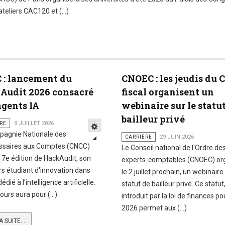
eliers CAC120 et (...)
 : lancement du
CNOEC : les jeudis du 
Audit 2026 consacré
fiscal organisent un
agents IA
webinaire sur le statu
bailleur privé
RE
8 JUILLET 2026
pagnie Nationale des
CARRIÈRE
29 JUIN 2026
saires aux Comptes (CNCC)
Le Conseil national de l'Ordre de
a 7e édition de HackAudit, son
experts-comptables (CNOEC) org
s étudiant d'innovation dans
le 2 juillet prochain, un webinaire 
 dédié à l'intelligence artificielle.
statut de bailleur privé. Ce statut
ours aura pour (...)
introduit par la loi de finances po
2026 permet aux (...)
A SUITE...