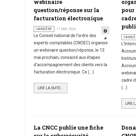
webinaire
orga
question/réponse sur la
pour
facturation électronique
cadr
publ
CARRIÈRE
11 MAI 2026
Le Conseil national de l'ordre des
CARRIÈ
experts-comptables (CNOEC) organise
L'Inter
un webinaire question/réponse, le 13
Account
mai prochain, consacré aux étapes
Institu
d'accompagnement des clients vers la
Account
facturation électronique. Ce (...)
webinai
cadre d
(...)
LIRE LA SUITE...
LIRE L
La CNCC publie une fiche
Dona
sur la cybersécurité
CNOE