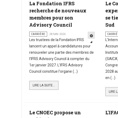
La Fondation IFRS
Le C
recherche de nouveaux
expe
membres pour son
se ti
Advisory Council
Sud
CARRIÈRE
28 MAI 2026
CARRIÈ
Les trustees de la Fondation IFRS
L'Inter
lancent un appel à candidatures pour
Account
renouveler une partie des membres de
Institu
l'IFRS Advisory Council à compter du
(SAICA)
1er janvier 2027. L'IFRS Advisory
Congre
Council constitue l'organe (...)
2028 au
en (...)
LIRE LA SUITE...
LIRE L
Le CNOEC propose un
L'IFA