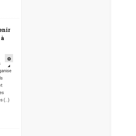
enir
 à
s
ganise
ds
et
les
(...)