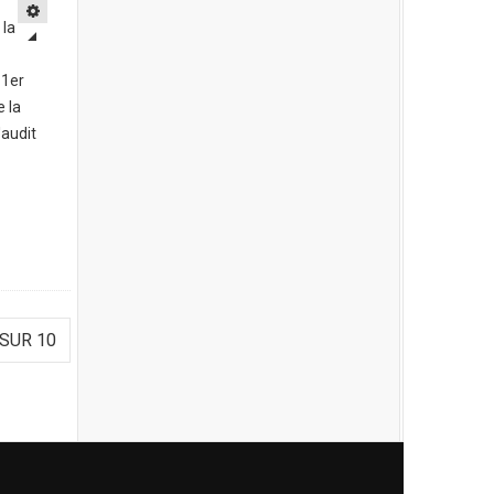
 la
 1er
e la
'audit
 SUR 10