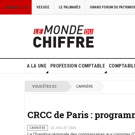
VEEGEE
LE PALMARÈS
GRAND FORUM DU PATRIMOI
NEWSLETTER
A LA UNE
PROFESSION COMPTABLE
COMPTABILI
VOUS ÊTES ICI :
CARRIÈRE
CRCC de Paris : programm
CARRIÈRE
22 JUILLET 2026
La Chambre régionale des commissaires aux comptes (CRC