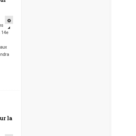
es
a 14e
 aux
endra
ur la