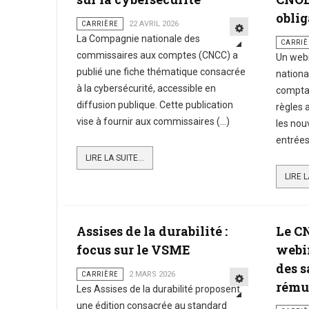
oblig
CARRIÈRE
22 AVRIL 2026
La Compagnie nationale des
CARRIÈ
commissaires aux comptes (CNCC) a
Un webi
publié une fiche thématique consacrée
nationa
à la cybersécurité, accessible en
comptab
diffusion publique. Cette publication
règles 
vise à fournir aux commissaires (...)
les nou
entrées 
LIRE LA SUITE...
LIRE L
Assises de la durabilité :
Le C
focus sur le VSME
webin
des s
CARRIÈRE
2 MARS 2026
rému
Les Assises de la durabilité proposent
une édition consacrée au standard