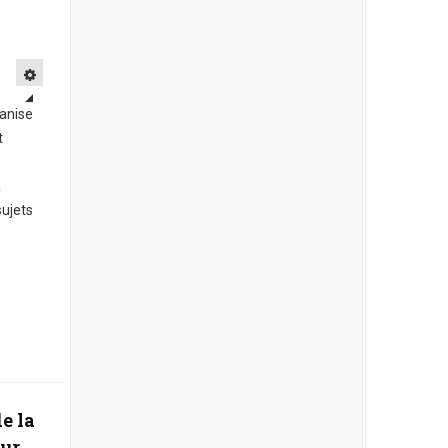
anise
t
a
sujets
e la
sur