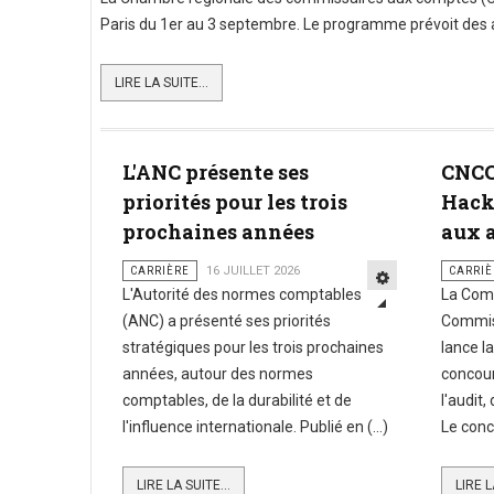
Paris du 1er au 3 septembre. Le programme prévoit des at
LIRE LA SUITE...
L'ANC présente ses
CNCC
priorités pour les trois
Hack
prochaines années
aux 
CARRIÈRE
16 JUILLET 2026
CARRIÈ
L'Autorité des normes comptables
La Com
(ANC) a présenté ses priorités
Commis
stratégiques pour les trois prochaines
lance l
années, autour des normes
concour
comptables, de la durabilité et de
l'audit,
l'influence internationale. Publié en (...)
Le conc
LIRE LA SUITE...
LIRE L