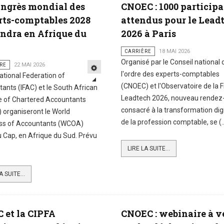
ongrès mondial des
CNOEC : 1000 particip
rts-comptables 2028
attendus pour le Lead
endra en Afrique du
2026 à Paris
CARRIÈRE
18 MAI 2026
Organisé par le Conseil national 
RE
22 MAI 2026
l'ordre des experts-comptables
national Federation of
(CNOEC) et l'Observatoire de la F
ants (IFAC) et le South African
Leadtech 2026, nouveau rendez
te of Chartered Accountants
consacré à la transformation dig
 organiseront le World
de la profession comptable, se (..
ss of Accountants (WCOA)
 Cap, en Afrique du Sud. Prévu
LIRE LA SUITE...
A SUITE...
C et la CIPFA
CNOEC : webinaire à v