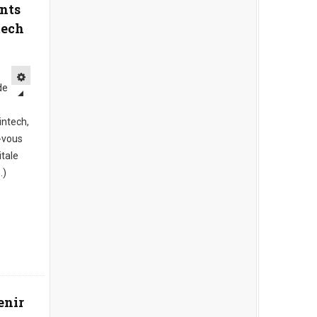
ants
tech
de
intech,
-vous
itale
.)
enir