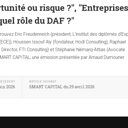
rtunité ou risque ?", "Entreprise
 quel rôle du DAF ?"
ouvez Eric Freudenreich (président, L’institut des diplômés d’Ex
ECE)), Houssen Issouf Aly (fondateur, Hodl Consulting), Raphael
Director, FTI Consulting) et Stéphanie Némarq-Attias (Avocate
SMART CAPITAL, une émission présentée par Arnaud Dumourier.
RÉCÉDENT
ARTICLE SUIVANT
in 2026
SMART CAPITAL du 29 avril 2026